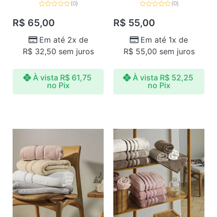
(0)
(0)
Avaliação
Avaliação
0
0
R$
65,00
R$
55,00
de
de
5
5
Em até 2x de
Em até 1x de
R$
32,50
sem juros
R$
55,00
sem juros
À vista
R$
61,75
À vista
R$
52,25
no Pix
no Pix