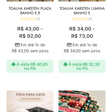
TOALHA KARSTEN PLAZA
TOALHA KARSTEN LUMINA
BANHO E R
BANHO E
(0)
(0)
Avaliação
Avaliação
0
0
R$
43,00
-
R$
34,00
-
de
de
5
5
R$
92,00
R$
73,00
Em até 1x de
Em até 1x de
R$
43,00
sem juros
R$
34,00
sem juros
À vista
R$
40,85
À vista
R$
32,30
no Pix
no Pix