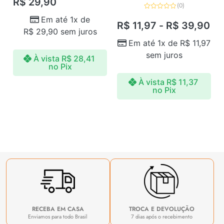
R$
29,90
de
(0)
5
Avaliação
Em até 1x de
0
R$
11,97
-
R$
39,90
de
R$
29,90
sem juros
5
Em até 1x de
R$
11,97
sem juros
À vista
R$
28,41
no Pix
À vista
R$
11,37
no Pix
RECEBA EM CASA
TROCA E DEVOLUÇÃO
Enviamos para todo Brasil
7 dias após o recebimento