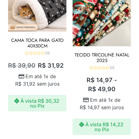
CAMA TOCA PARA GATO
40X50CM
(0)
TECIDO TRICOLINE NATAL
Avaliação
2025
0
R$
39,90
R$
31,92
de
(0)
5
Avaliação
Em até 1x de
0
R$
14,97
-
de
R$
31,92
sem juros
5
R$
49,90
Em até 1x de
À vista
R$
30,32
no Pix
R$
14,97
sem juros
À vista
R$
14,22
no Pix