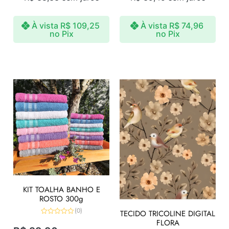
À vista
R$
109,25
À vista
R$
74,96
no Pix
no Pix
KIT TOALHA BANHO E
ROSTO 300g
(0)
TECIDO TRICOLINE DIGITAL
Avaliação
FLORA
0