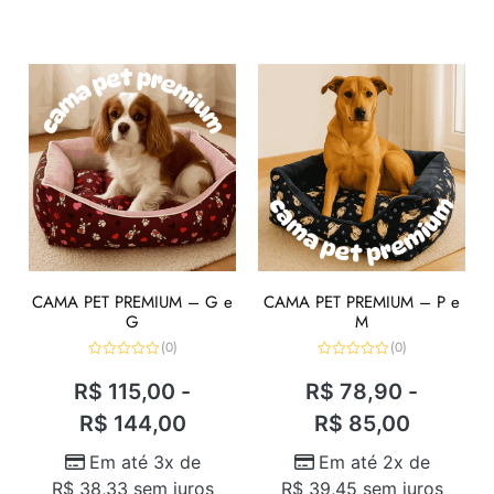
CAMA PET PREMIUM – G e
CAMA PET PREMIUM – P e
G
M
(0)
(0)
Avaliação
Avaliação
0
0
R$
115,00
-
R$
78,90
-
de
de
5
5
R$
144,00
R$
85,00
Em até 3x de
Em até 2x de
R$
38,33
sem juros
R$
39,45
sem juros