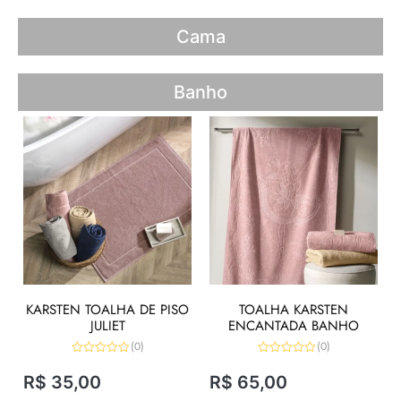
Cama
Banho
KARSTEN TOALHA DE PISO
TOALHA KARSTEN
JULIET
ENCANTADA BANHO
(0)
(0)
Avaliação
Avaliação
0
0
R$
35,00
R$
65,00
de
de
5
5