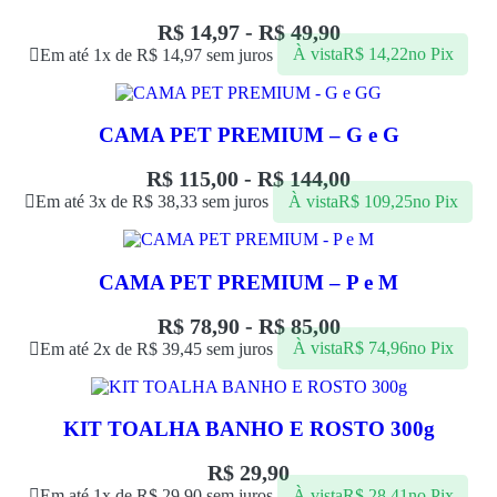
R$
14,97
-
R$
49,90
Em até 1x de
R$
14,97
sem juros
À vista
R$
14,22
no Pix
CAMA PET PREMIUM – G e G
R$
115,00
-
R$
144,00
Em até 3x de
R$
38,33
sem juros
À vista
R$
109,25
no Pix
CAMA PET PREMIUM – P e M
R$
78,90
-
R$
85,00
Em até 2x de
R$
39,45
sem juros
À vista
R$
74,96
no Pix
KIT TOALHA BANHO E ROSTO 300g
R$
29,90
Em até 1x de
R$
29,90
sem juros
À vista
R$
28,41
no Pix