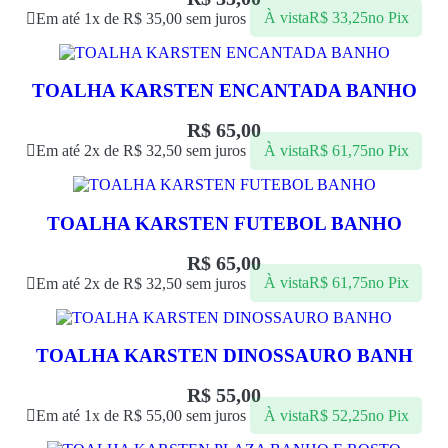
Em até 1x de
R$
35,00
sem juros
À vista
R$
33,25
no Pix
TOALHA KARSTEN ENCANTADA BANHO
R$
65,00
Em até 2x de
R$
32,50
sem juros
À vista
R$
61,75
no Pix
TOALHA KARSTEN FUTEBOL BANHO
R$
65,00
Em até 2x de
R$
32,50
sem juros
À vista
R$
61,75
no Pix
TOALHA KARSTEN DINOSSAURO BANH
R$
55,00
Em até 1x de
R$
55,00
sem juros
À vista
R$
52,25
no Pix