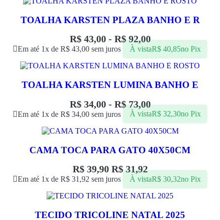
TOALHA KARSTEN PLAZA BANHO E R
R$
43,00
-
R$
92,00
Em até 1x de
R$
43,00
sem juros
À vista
R$
40,85
no Pix
TOALHA KARSTEN LUMINA BANHO E
R$
34,00
-
R$
73,00
Em até 1x de
R$
34,00
sem juros
À vista
R$
32,30
no Pix
CAMA TOCA PARA GATO 40X50CM
R$
39,90
R$
31,92
Em até 1x de
R$
31,92
sem juros
À vista
R$
30,32
no Pix
TECIDO TRICOLINE NATAL 2025